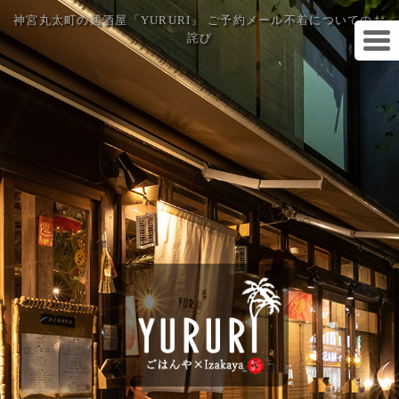
神宮丸太町の居酒屋「YURURI」 ご予約メール不着についてのお
詫び